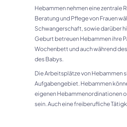
Hebammen nehmen eine zentrale Rol
Beratung und Pflege von Frauen wä
Schwangerschaft, sowie darüber hin
Geburt betreuen Hebammen ihre Pat
Wochenbett und auch während des 
des Babys.
Die Arbeitsplätze von Hebammen sind 
Aufgabengebiet. Hebammen können 
eigenen Hebammenordinationen oder
sein. Auch eine freiberufliche Tätigk