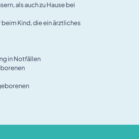
rn, als auch zu Hause bei
eim Kind, die ein ärztliches
g in Notfällen
eborenen
ugeborenen