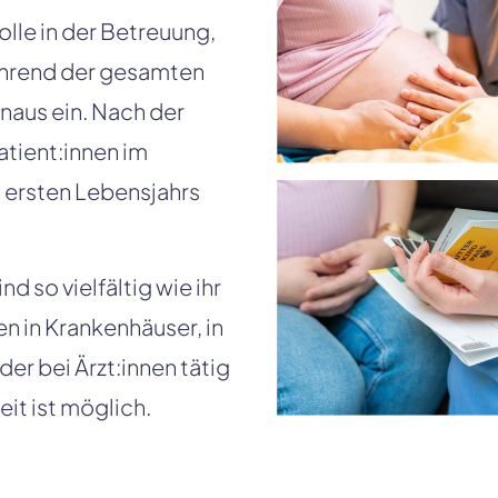
le in der Betreuung, 
hrend der gesamten 
aus ein. Nach der 
ient:innen im 
ersten Lebensjahrs 
so vielfältig wie ihr 
in Krankenhäuser, in 
 bei Ärzt:innen tätig 
eit ist möglich. 