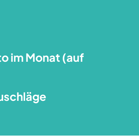
to im Monat (auf
uschläge