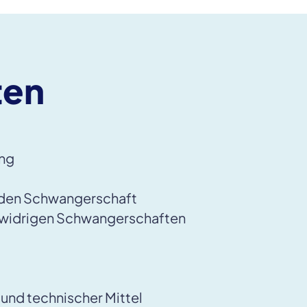
ten
ung
nden Schwangerschaft
elwidrigen Schwangerschaften
 und technischer Mittel