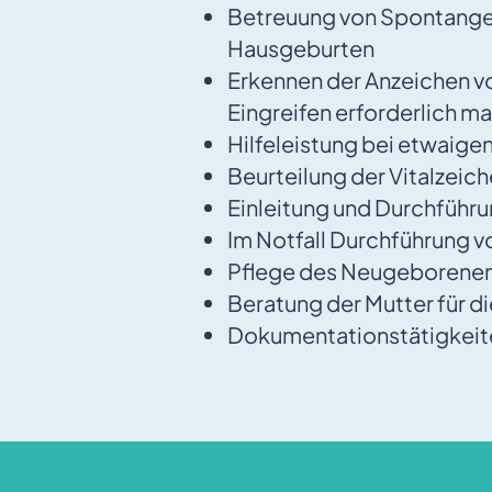
Betreuung von Spontangeb
Hausgeburten
Erkennen der Anzeichen vo
Eingreifen erforderlich m
Hilfeleistung bei etwaig
Beurteilung der Vitalzei
Einleitung und Durchführu
Im Notfall Durchführun
Pflege des Neugeborenen
Beratung der Mutter für 
Dokumentationstätigkei